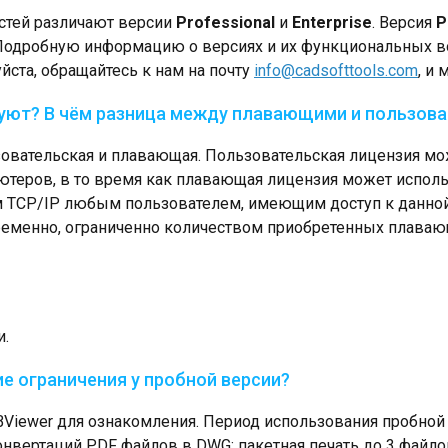
стей различают версии
Professional
и
Enterprise
. Версия
P
одробную информацию о версиях и их функциональных в
йста, обращайтесь к нам на почту
info@cadsofttools.com
, и
вуют? В чём разница между плавающими и пользов
зовательская и плавающая. Пользовательская лицензия мо
ютеров, в то время как плавающая лицензия может исполь
 TCP/IP любым пользователем, имеющим доступ к данной 
ременно, ограниченно количеством приобретенных плава
и.
ие ограничения у пробной версии?
iewer для ознакомления. Период использования пробной 
онвертаций PDF файлов в DWG; пакетная печать до 3 файл