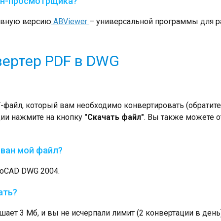
айн-просмотрщика?
невную версию
ABViewer
– универсальной программы для р
вертер PDF в DWG
файл, который вам необходимо конвертировать (обратите 
ции нажмите на кнопку
"Скачать файл"
. Вы также можете 
ован мой файл?
toCAD DWG 2004.
ать?
ает 3 Мб, и вы не исчерпали лимит (2 конвертации в день)