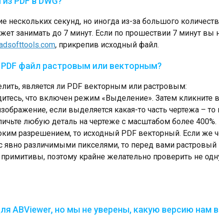
 из PDF в DWG?
ие нескольких секунд, но иногда из-за большого количест
жет занимать до 7 минут. Если по прошествии 7 минут вы
adsofttools.com
, прикрепив исходный файл.
й PDF файл растровым или векторным?
лить, является ли PDF векторным или растровым:
бедитесь, что включен режим «Выделение». Затем кликните
изображение, если выделяется какая-то часть чертежа – то
величьте любую деталь на чертеже с масштабом более 400%.
ким разрешением, то исходный PDF векторный. Если же ч
с явно различимыми пикселями, то перед вами растровый
 примитивы, поэтому крайне желательно проверить не одну 
ля ABViewer, но мы не уверены, какую версию нам 