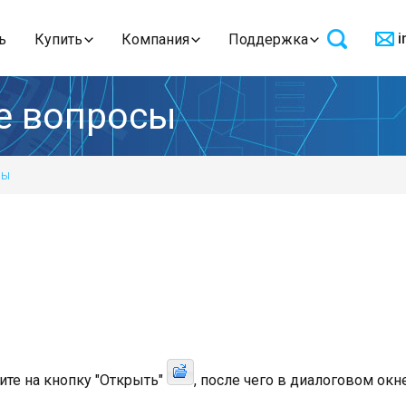
i
ь
Купить
Компания
Поддержка
е вопросы
сы
те на кнопку "Открыть"
, после чего в диалоговом окн