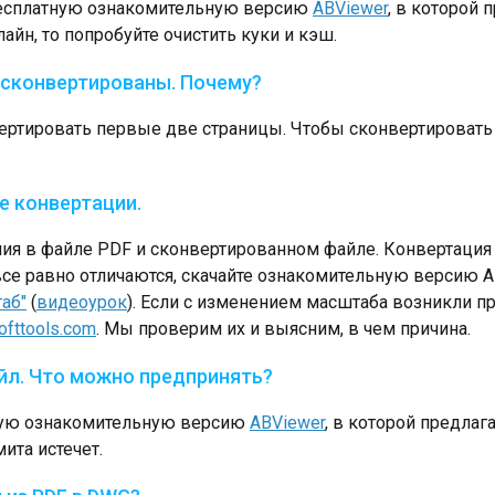
 бесплатную ознакомительную версию
ABViewer
, в которой 
айн, то попробуйте очистить куки и кэш.
 сконвертированы. Почему?
ртировать первые две страницы. Чтобы сконвертировать
е конвертации.
ия в файле PDF и сконвертированном файле. Конвертация 
се равно отличаются, скачайте ознакомительную версию A
аб"
(
видеоурок
). Если с изменением масштаба возникли п
ofttools.com
. Мы проверим их и выясним, в чем причина.
йл. Что можно предпринять?
тную ознакомительную версию
ABViewer
, в которой предлаг
ита истечет.