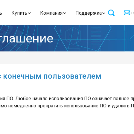
i
ь
Купить
Компания
Поддержка
глашение
с конечным пользователем
я ПО. Любое начало использования ПО означает полное пр
имо немедленно прекратить использование ПО и удалить П