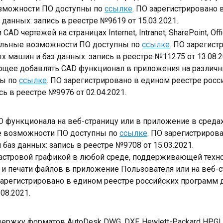
озможности ПО доступны по
ссылке
. ПО зарегистрировано 
анных: запись в реестре №9619 от 15.03.2021.
D чертежей на страницах Internet, Intranet, SharePoint, Off
альные возможности ПО доступны по
ссылке
. ПО зарегист
машин и баз данных: запись в реестре №11275 от 13.08.2
яющее добавлять CAD функционал в приложения на различн
ны по
ссылке
. ПО зарегистрировано в едином реестре рос
ь в реестре №9976 от 02.04.2021.
D функционала на веб-страницу или в приложение в среда
ые возможности ПО доступны по
ссылке
. ПО зарегистриров
аз данных: запись в реестре №9708 от 15.03.2021.
растровой графикой в любой среде, поддерживающей техно
 и печати файлов в приложение Пользователя или на веб-
 зарегистрировано в едином реестре российских программ
08.2021.
ржку форматов AutoDesk DWG, DXF, Hewlett-Packard HPGL