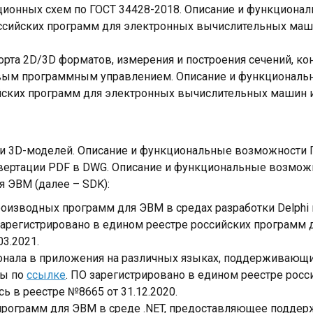
ционных схем по ГОСТ 34428-2018. Описание и функцион
ссийских программ для электронных вычислительных машин
орта 2D/3D форматов, измерения и построения сечений, к
ловым программным управлением. Описание и функционал
йских программ для электронных вычислительных машин и 
и 3D-моделей. Описание и функциональные возможности
вертации PDF в DWG. Описание и функциональные возмож
я ЭВМ (далее – SDK):
оизводных программ для ЭВМ в средах разработки Delphi 
 зарегистрировано в едином реестре российских программ
03.2021.
нала в приложения на различных языках, поддерживающих
ны по
ссылке
. ПО зарегистрировано в едином реестре рос
ь в реестре №8665 от 31.12.2020.
рограмм для ЭВМ в среде .NET, предоставляющее поддерж