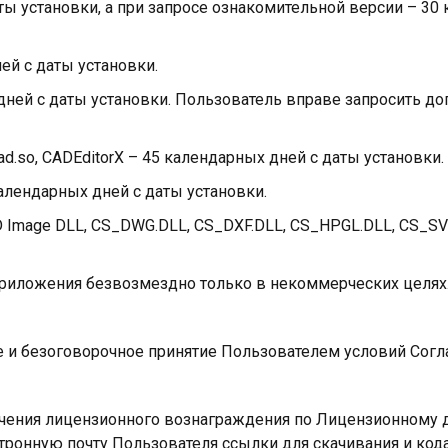
 даты установки, а при запросе ознакомительной версии – 
ней с даты установки.
ых дней с даты установки. Пользователь вправе запросить д
bcad.so, CADEditorX – 45 календарных дней с даты установки.
 календарных дней с даты установки.
CAD Image DLL, CS_DWG.DLL, CS_DXF.DLL, CS_HPGL.DLL, CS_S
приложения безвозмездно только в некоммерческих целях
е и безоговорочное принятие Пользователем условий Согл
олучения лицензионного вознаграждения по Лицензионному
ронную почту Пользователя ссылки для скачивания и кода