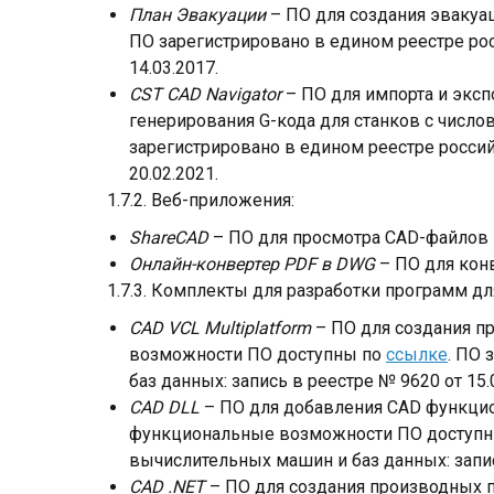
План Эвакуации
– ПО для создания эвакуа
ПО зарегистрировано в едином реестре ро
14.03.2017.
CST CAD Navigator
– ПО для импорта и эксп
генерирования G-кода для станков с чис
зарегистрировано в едином реестре росси
20.02.2021.
1.7.2. Веб-приложения:
ShareCAD
– ПО для просмотра CAD-файлов 
Онлайн-конвертер PDF в DWG
– ПО для кон
1.7.3. Комплекты для разработки программ дл
CAD VCL Multiplatform
– ПО для создания пр
возможности ПО доступны по
ссылке
. ПО
баз данных: запись в реестре № 9620 от 15.
CAD DLL
– ПО для добавления CAD функцио
функциональные возможности ПО доступ
вычислительных машин и баз данных: запис
CAD .NET
– ПО для создания производных п