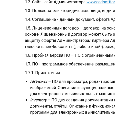
1.2. Сайт - сайт Администратора
www.cadsofttoo
1.3. Пользователь - юридическое лицо, инди
1.4. Соглашение - данный документ, оферта А
1.5. Лицензионный договор – договор, на ос
основе. Лицензионный договор может быть з
акцепту оферты Администратора/ партнера Ад
галочки в чек-боксе и т.п.), либо в иной фор
1.6. Пробная версия ПО – ПО с ограниченным
1.7. ПО - программное обеспечение, размещен
1.7.1. Приложения:
ABViewer
– ПО для просмотра, редактирован
изображений. Описание и функциональные
для электронных вычислительных машин и б
Inventory
– ПО для создания документации н
документы, отчёты. Описание и функцион
программ для электронных вычислительных 