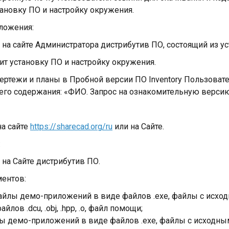
ановку ПО и настройку окружения.
иложения:
т на сайте Администратора дистрибутив ПО, состоящий из у
дит установку ПО и настройку окружения.
чертежи и планы в Пробной версии ПО Inventory Пользоват
о содержания: «ФИО. Запрос на ознакомительную версию 
на сайте
https://sharecad.org/ru
или на Сайте.
:
 на Сайте дистрибутив ПО.
ментов:
 файлы демо-приложений в виде файлов .exe, файлы с ис
ов .dcu, .obj, .hpp, .o, файл помощи;
лы демо-приложений в виде файлов .exe, файлы с исход