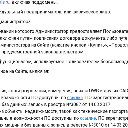
ls.ru
, включая поддомены.
видуальный предприниматель или физическое лицо.
дминистратора.
новании которого Администратор предоставляет Пользова
аключен путем подписания договора-документа, либо пут
министратора на Сайте (нажатие кнопок «Купить», «Продол
ме, предусмотренной законодательством.
 функционалом, используемое Пользователем безвозмездн
ное на Сайте, включая:
ия, конвертирования, измерения, печати DWG и других CA
 возможности ПО доступны по
ссылке
. ПО зарегистриров
аз данных: запись в реестре №3082 от 14.03.2017.
а объекты недвижимости, такой как технические паспорт
альные возможности ПО доступны по
ссылке
. ПО зарегист
машин и баз данных: запись в реестре №3010 от 14.03.20