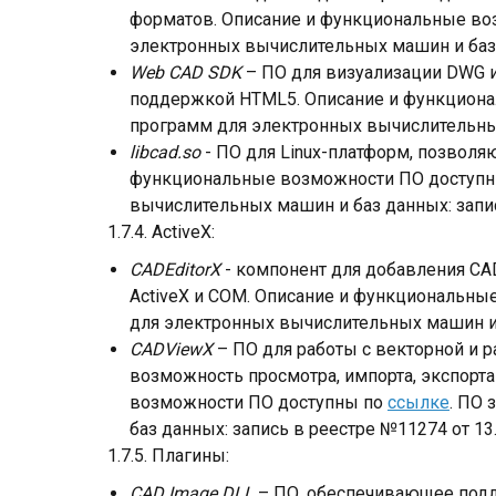
форматов. Описание и функциональные в
электронных вычислительных машин и баз д
Web CAD SDK
– ПО для визуализации DWG и CA
поддержкой HTML5. Описание и функцион
программ для электронных вычислительных 
libcad.so
- ПО для Linux-платформ, позвол
функциональные возможности ПО доступ
вычислительных машин и баз данных: запис
1.7.4. ActiveX:
CADEditorX
- компонент для добавления CA
ActiveX и COM. Описание и функциональн
для электронных вычислительных машин и б
CADViewX
– ПО для работы с векторной и 
возможность просмотра, импорта, экспорта
возможности ПО доступны по
ссылке
. ПО
баз данных: запись в реестре №11274 от 13.
1.7.5. Плагины:
CAD Image DLL
– ПО, обеспечивающее подде