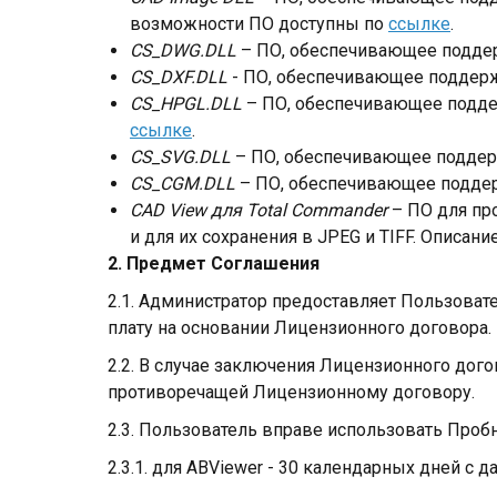
возможности ПО доступны по
ссылке
.
CS_DWG.DLL
– ПО, обеспечивающее подде
CS_DXF.DLL
- ПО, обеспечивающее поддерж
CS_HPGL.DLL
– ПО, обеспечивающее подде
ссылке
.
CS_SVG.DLL
– ПО, обеспечивающее поддер
CS_CGM.DLL
– ПО, обеспечивающее подде
CAD View для Total Commander
– ПО для про
и для их сохранения в JPEG и TIFF. Опис
2. Предмет Соглашения
2.1. Администратор предоставляет Пользоват
плату на основании Лицензионного договора.
2.2. В случае заключения Лицензионного дого
противоречащей Лицензионному договору.
2.3. Пользователь вправе использовать Проб
2.3.1. для ABViewer - 30 календарных дней с д