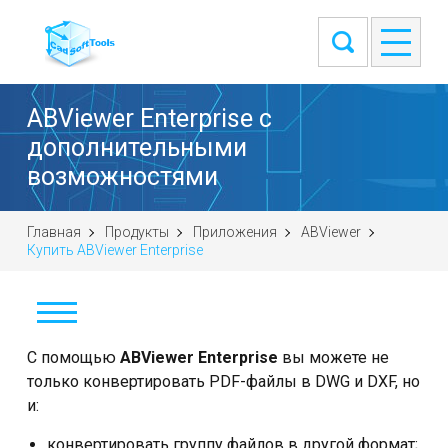
ABViewer Enterprise с
дополнительными
возможностями
Главная
Продукты
Приложения
ABViewer
Купить ABViewer Enterprise
Скачать
С помощью
ABViewer Enterprise
вы можете не
только конвертировать PDF-файлы в DWG и DXF, но
Купить
и:
конвертировать группу файлов в другой формат;
Задать вопрос