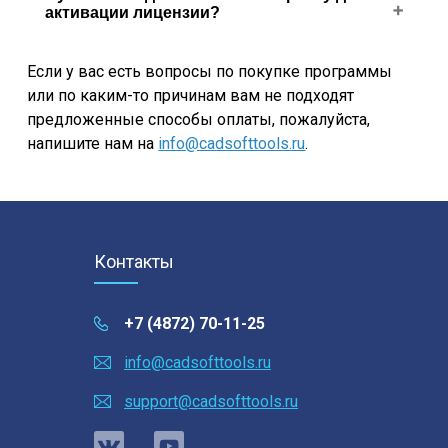
подписку, вы можете отменить её в личном
активации лицензии?
программе».
кабинете Allsoft или написать нам на
info@cadsofttools.ru
. Обратите внимание, что
Нет, вы можете активировать вашу лицензию
Если у вас есть вопросы по покупке программы
отмена подписки предотвращает только её
без подключения к интернету.
или по каким-то причинам вам не подходят
дальнейшее продление, не предусматривая
предложенные способы оплаты, пожалуйста,
возврат средств за уже произведенное
напишите нам на
info@cadsofttools.ru
.
продление.
Контакты
+7 (4872) 70-11-25
info@cadsofttools.ru
support@cadsofttools.ru