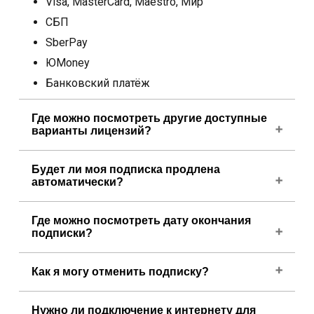
Visa, MasterCard, Maestro, Мир
СБП
SberPay
ЮMoney
Банковский платёж
Где можно посмотреть другие доступные
варианты лицензий?
Вы можете узнать о других вариантах
Будет ли моя подписка продлена
лицензий на
автоматически?
https://cadsofttools.ru/products/abviewer/buy/
.
Да. Подписка продлевается автоматически,
Где можно посмотреть дату окончания
пока вы не отмените её. Мы заранее
подписки?
отправляем напоминание о продлении.
Чтобы узнать срок действия вашей подписки,
Как я могу отменить подписку?
запустите ABViewer, нажмите на синий значок с
вопросительным знаком, расположенный в
Если вы больше не хотите продлевать
правом верхнем углу, и выберите пункт «О
Нужно ли подключение к интернету для