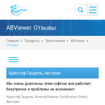
ABViewer. Отзывы
Главная
Продукты
Приложения
ABViewer
Отзывы
Скачать
Кристоф Гандель, Австрия
Купить
Мы очень довольны этим софтом: всё работает
безупречно и проблемы не возникают.
Задать вопрос
Кристоф Гандель, Arsenal Railway Certification GmbH,
Снимки экрана
Австрия