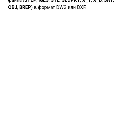
файла (
STEP
,
IGES
,
STL
,
SLDPRT
,
X_T
,
X_B
,
SAT
,
Задать вопрос
OBJ
,
BREP
) в формат DWG или DXF.
Снимки экрана
Уроки
Отзывы
Часто задаваемые вопросы
Руководство
Лицензионное соглашение