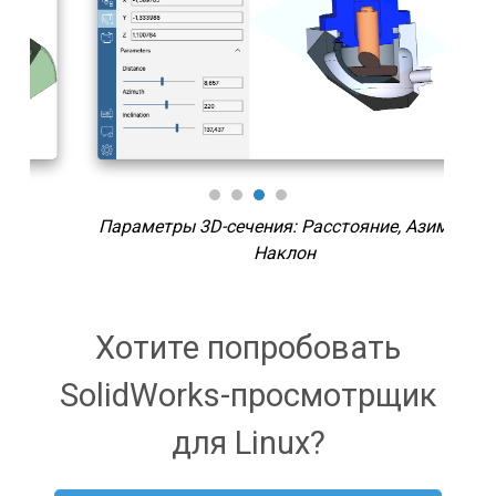
Параметры 3D-сечения: Расстояние, Азимут,
Вырав
Наклон
Хотите попробовать
SolidWorks-просмотрщик
для Linux?