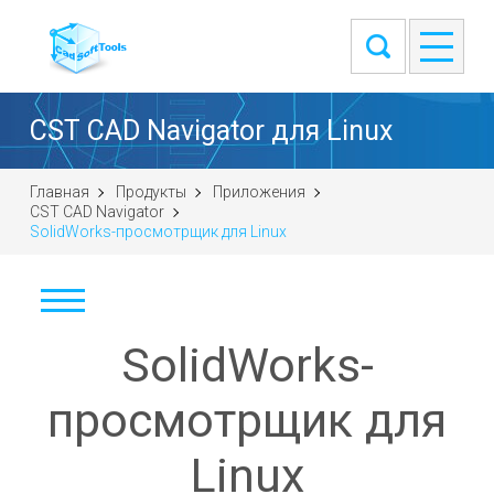
CST CAD Navigator для Linux
Главная
Продукты
Приложения
CST CAD Navigator
SolidWorks-просмотрщик для Linux
SolidWorks-
Скачать
Windows (64-bit)
просмотрщик для
macOS (universal DMG)
Linux
Linux (.tar.gz 64-bit)