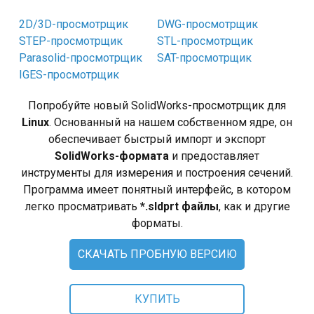
Linux (.deb 64-bit)
Linux (.rpm 64-bit)
2D/3D-просмотрщик
DWG-просмотрщик
STEP-просмотрщик
STL-просмотрщик
Купить
Parasolid-просмотрщик
SAT-просмотрщик
IGES-просмотрщик
Задать вопрос
Попробуйте новый SolidWorks-просмотрщик для
Отзывы
Linux
. Основанный на нашем собственном ядре, он
обеспечивает быстрый импорт и экспорт
Руководство
SolidWorks-формата
и предоставляет
инструменты для измерения и построения сечений.
Лицензионное соглашение
Программа имеет понятный интерфейс, в котором
легко просматривать
*.sldprt файлы
, как и другие
форматы.
СКАЧАТЬ ПРОБНУЮ ВЕРСИЮ
КУПИТЬ