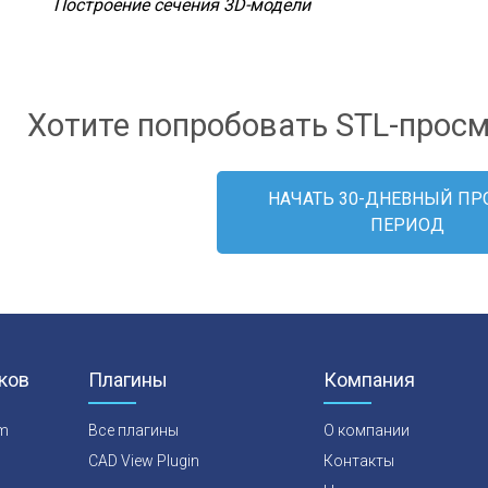
3D-сечение в CST CAD Navigator
Параметры 
Хотите попробовать STL-прос
НАЧАТЬ 30-ДНЕВНЫЙ П
ПЕРИОД
ков
Плагины
Компания
rm
Все плагины
О компании
CAD View Plugin
Контакты