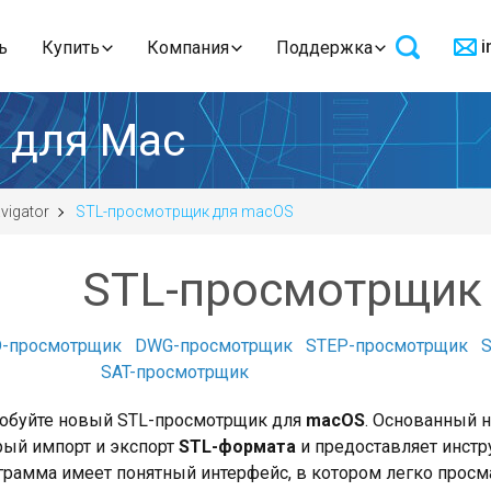
i
ь
Купить
Компания
Поддержка
r для Mac
vigator
STL-просмотрщик для macOS
STL-просмотрщик
D-просмотрщик
DWG-просмотрщик
STEP-просмотрщик
SAT-просмотрщик
обуйте новый STL-просмотрщик для
macOS
. Основанный 
ый импорт и экспорт
STL-формата
и предоставляет инстр
рамма имеет понятный интерфейс, в котором легко прос