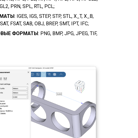
 GL2, PRN, SPL, RTL, PCL;
РМАТЫ
: IGES, IGS, STEP, STP, STL, X_T, X_B,
SAT, FSAT, SAB, OBJ, BREP, SMT, IPT, IFC;
Импортируе
файлов на macOS с помощью CST CAD
Navigator
ОВЫЕ ФОРМАТЫ
: PNG, BMP, JPG, JPEG, TIF,