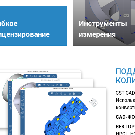
ибкое
Инструменты
ицензирование
измерения
ПОД
КОЛ
CST CAD
Использ
конверт
CAD-Ф
ВЕКТО
HPGL, HG