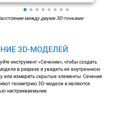
сстояние между плоскостью и точкой
Расс
ЕНИЕ 3D-МОДЕЛЕЙ
уйте инструмент «Сечение», чтобы создать
модели в разрезе и увидеть её внутреннюю
ру или измерить скрытые элементы. Сечения
няют геометрию 3D-модели и являются
ью настраиваемыми.