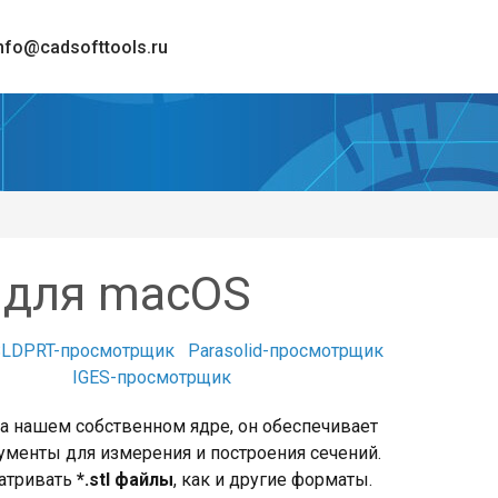
nfo@cadsofttools.ru
 для macOS
SLDPRT-просмотрщик
Parasolid-просмотрщик
IGES-просмотрщик
на нашем собственном ядре, он обеспечивает
ументы для измерения и построения сечений.
матривать
*.stl файлы
, как и другие форматы.