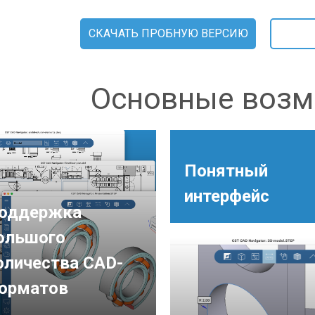
СКАЧАТЬ ПРОБНУЮ ВЕРСИЮ
Основные возм
Понятный
интерфейс
оддержка
ольшого
оличества CAD-
орматов