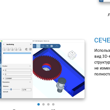
Расстояние между двумя 3D-точками
Ра
СЕЧ
Использ
вид 3D-
структу
не изме
полност