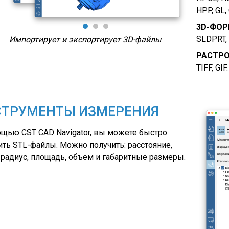
HPP, GL,
3D-ФО
SLDPRT, 
Экспортирует файлы в более 20 форматов
Печать 
РАСТР
TIFF, GIF.
СТРУМЕНТЫ ИЗМЕРЕНИЯ
щью CST CAD Navigator, вы можете быстро
ть STL-файлы. Можно получить: расстояние,
 радиус, площадь, объем и габаритные размеры.