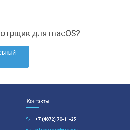
3D-сечения: Расстояние, Азимут, Наклон
Выравнивание пло
мотрщик для macOS?
РОБНЫЙ
Контакты
+7 (4872) 70-11-25