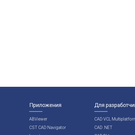
Построение сечения 3D-модели
YZ,
Приложения
Для разработчи
ABViewer
CAD VCL Multiplatfo
CST CAD Navigator
CAD .NET