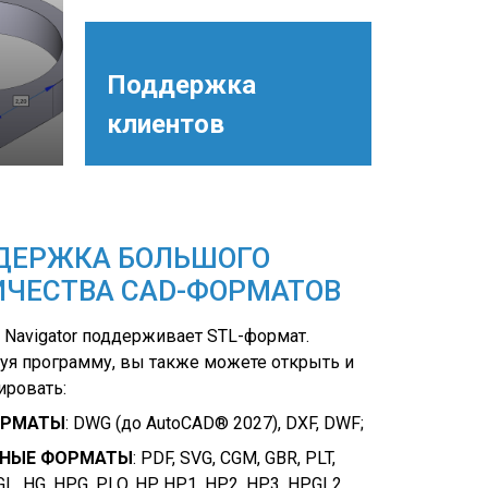
Поддержка
клиентов
ДЕРЖКА БОЛЬШОГО
ИЧЕСТВА CAD-ФОРМАТОВ
 Navigator поддерживает STL-формат.
уя программу, вы также можете открыть и
ировать:
ОРМАТЫ
: DWG (до AutoCAD® 2027), DXF, DWF;
РНЫЕ ФОРМАТЫ
: PDF, SVG, CGM, GBR, PLT,
L, HG, HPG, PLO, HP, HP1, HP2, HP3, HPGL2,