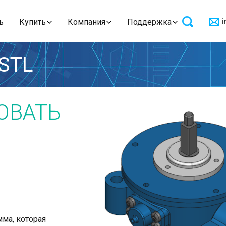
i
ь
Купить
Компания
Поддержка
 STL
ОВАТЬ
ма, которая