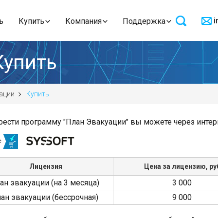
i
ь
Купить
Компания
Поддержка
Купить
ации
Купить
ести программу "План Эвакуации" вы можете через инте
Лицензия
Цена за лицензию, ру
ан эвакуации (на 3 месяца)
3 000
ан эвакуации (бессрочная)
9 000