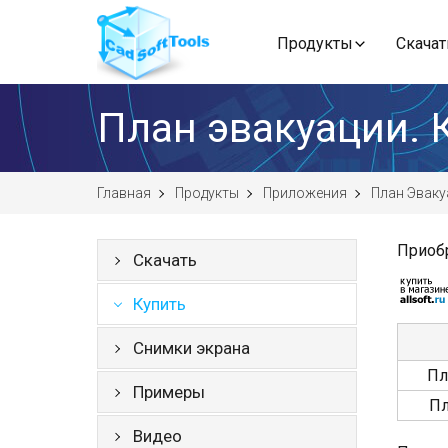
Продукты
Скачат
План эвакуации. 
Главная
Продукты
Приложения
План Эваку
Приобр
Скачать
Купить
Снимки экрана
Пл
Примеры
Пл
Видео