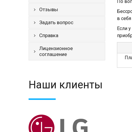
По во
Отзывы
Бессро
в себя
Задать вопрос
Если у
Справка
приоб
Лицензионное
соглашение
Пла
Наши клиенты