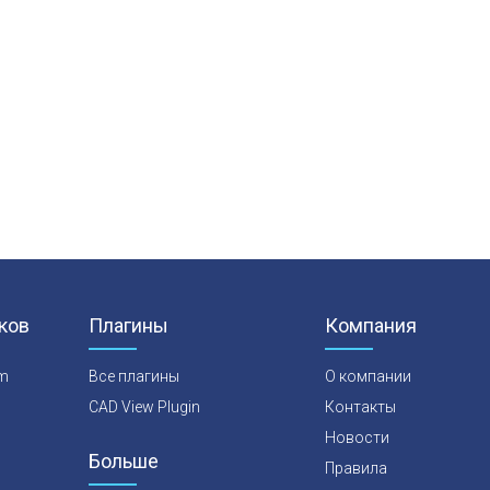
ков
Плагины
Компания
rm
Все плагины
О компании
CAD View Plugin
Контакты
Новости
Больше
Правила